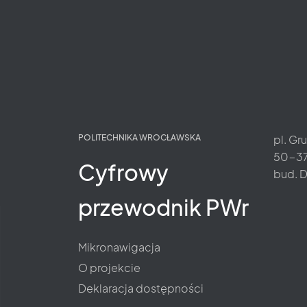
POLITECHNIKA WROCŁAWSKA
pl. Gr
50-37
Cyfrowy
bud. D
przewodnik PWr
Mikronawigacja
O projekcie
(link
Deklaracja dostępności
otworzy