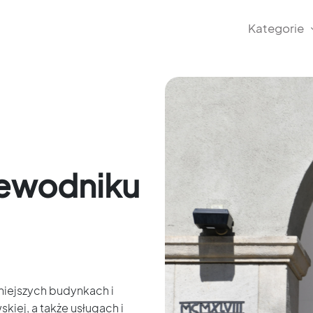
Kategorie
ewodniku
niejszych budynkach i
iej, a także usługach i