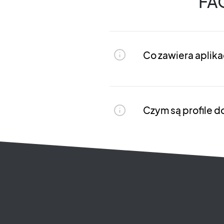
FAQ
Co zawiera aplik
Czym są profile 