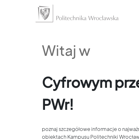
Przejdź
do
głównej
zawartości
Przejdź
do
Witaj w
stopki
Cyfrowym prz
PWr
!
poznaj szczegółowe informacje o najważ
obiektach Kampusu Politechniki Wrocławsk